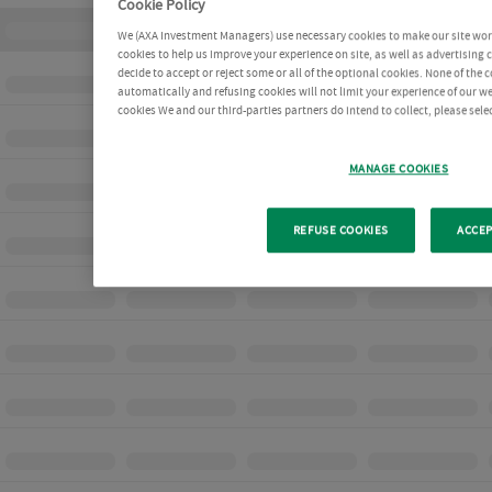
Cookie Policy
We (AXA Investment Managers) use necessary cookies to make our site work 
cookies to help us improve your experience on site, as well as advertising
decide to accept or reject some or all of the optional cookies. None of the 
automatically and refusing cookies will not limit your experience of our w
cookies We and our third-parties partners do intend to collect, please sel
MANAGE COOKIES
REFUSE COOKIES
ACCEP