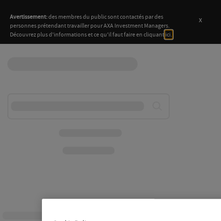
Avertissement:
des membres du public sont contactés par des
x
personnes prétendant travailler pour AXA Investment Managers.
Découvrez plus d'informations et ce qu'il faut faire en cliquant
ici.