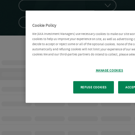
Cookie Policy
We (AXA Investment Managers) use necessary cookies to make our site work 
cookies to help us improve your experience on site, as well as advertising
decide to accept or reject some or all of the optional cookies. None of the 
automatically and refusing cookies will not limit your experience of our w
cookies We and our third-parties partners do intend to collect, please sel
MANAGE COOKIES
REFUSE COOKIES
ACCEP