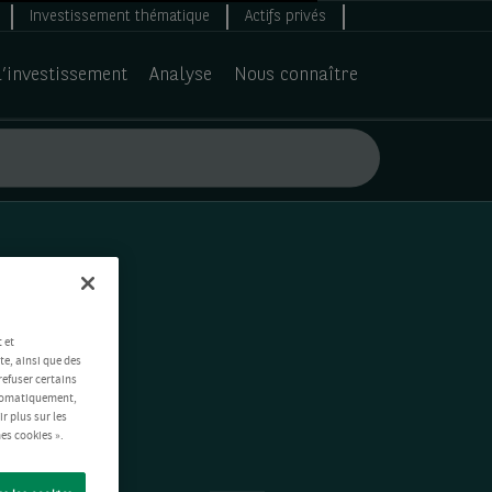
Investissement thématique
Actifs privés
d’investissement
Analyse
Nous connaître
 et
te, ainsi que des
refuser certains
automatiquement,
ir plus sur les
es cookies ».