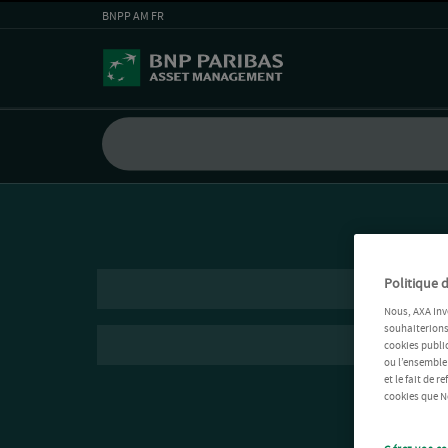
BNPP AM FR
Politique d
Nous, AXA Inv
souhaiterions 
cookies public
ou l’ensemble
et le fait de 
cookies que No