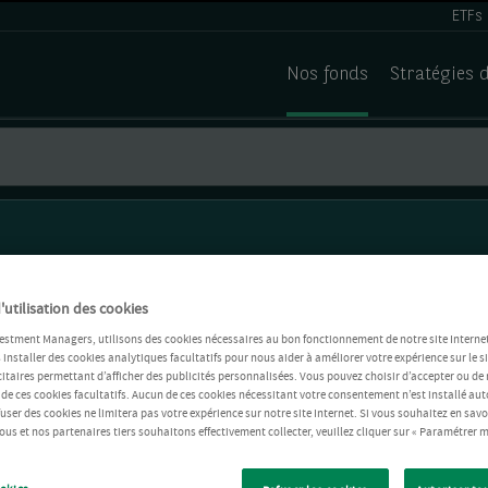
ETFs
Nos fonds
Stratégies 
'utilisation des cookies
estment Managers, utilisons des cookies nécessaires au bon fonctionnement de notre site Internet
installer des cookies analytiques facultatifs pour nous aider à améliorer votre expérience sur le si
itaires permettant d’afficher des publicités personnalisées. Vous pouvez choisir d’accepter ou de 
 de ces cookies facultatifs. Aucun de ces cookies nécessitant votre consentement n’est installé 
refuser des cookies ne limitera pas votre expérience sur notre site Internet. Si vous souhaitez en savo
us et nos partenaires tiers souhaitons effectivement collecter, veuillez cliquer sur « Paramétrer m