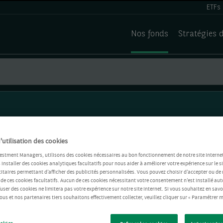
ETFs
Nos fonds
Stratégies 
'utilisation des cookies
estment Managers, utilisons des cookies nécessaires au bon fonctionnement de notre site Internet
installer des cookies analytiques facultatifs pour nous aider à améliorer votre expérience sur le si
itaires permettant d’afficher des publicités personnalisées. Vous pouvez choisir d’accepter ou de 
 de ces cookies facultatifs. Aucun de ces cookies nécessitant votre consentement n’est installé 
refuser des cookies ne limitera pas votre expérience sur notre site Internet. Si vous souhaitez en savo
us et nos partenaires tiers souhaitons effectivement collecter, veuillez cliquer sur « Paramétrer m