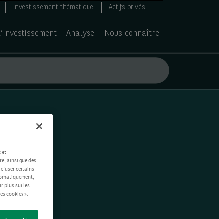
Investissement thématique
Actifs privés
d’investissement
Analyse
Nous connaître
 et
te, ainsi que des
refuser certains
automatiquement,
ir plus sur les
es cookies ».