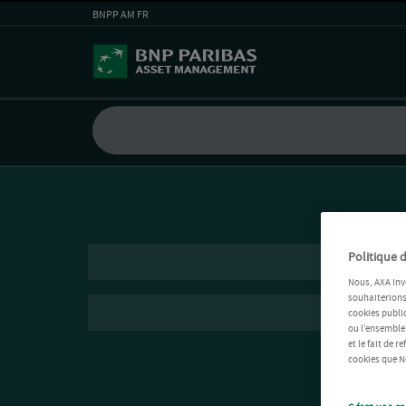
BNPP AM FR
Politique d
Nous, AXA Inv
souhaiterions 
cookies public
ou l’ensemble
et le fait de 
cookies que No