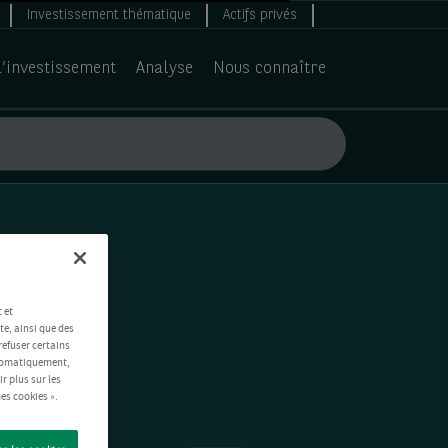
Investissement thématique
Actifs privés
d’investissement
Analyse
Nous connaître
 et
te, ainsi que des
refuser certains
automatiquement,
ir plus sur les
es cookies ».