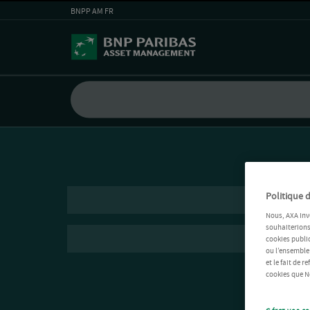
BNPP AM FR
Politique d
Nous, AXA Inv
souhaiterions 
cookies public
ou l’ensemble
et le fait de 
cookies que No