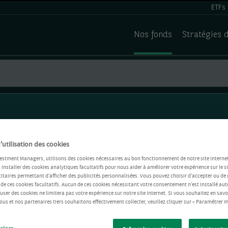
ETFs
Nos fonds
Stratégies 
'utilisation des cookies
estment Managers, utilisons des cookies nécessaires au bon fonctionnement de notre site Internet
installer des cookies analytiques facultatifs pour nous aider à améliorer votre expérience sur le si
itaires permettant d’afficher des publicités personnalisées. Vous pouvez choisir d’accepter ou de 
 de ces cookies facultatifs. Aucun de ces cookies nécessitant votre consentement n’est installé 
refuser des cookies ne limitera pas votre expérience sur notre site Internet. Si vous souhaitez en savo
us et nos partenaires tiers souhaitons effectivement collecter, veuillez cliquer sur « Paramétrer m