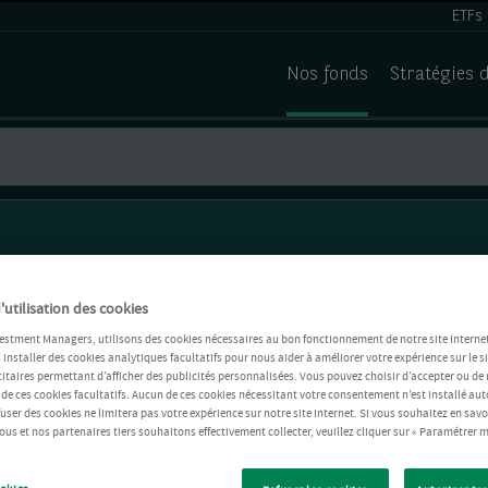
ETFs
Nos fonds
Stratégies 
'utilisation des cookies
estment Managers, utilisons des cookies nécessaires au bon fonctionnement de notre site Internet
installer des cookies analytiques facultatifs pour nous aider à améliorer votre expérience sur le si
itaires permettant d’afficher des publicités personnalisées. Vous pouvez choisir d’accepter ou de 
 de ces cookies facultatifs. Aucun de ces cookies nécessitant votre consentement n’est installé 
refuser des cookies ne limitera pas votre expérience sur notre site Internet. Si vous souhaitez en savo
us et nos partenaires tiers souhaitons effectivement collecter, veuillez cliquer sur « Paramétrer m