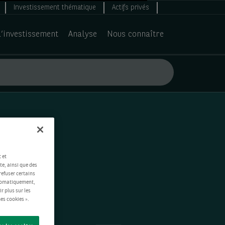
Investissement thématique
Actifs privés
d’investissement
Analyse
Nous connaître
 et
te, ainsi que des
refuser certains
automatiquement,
ir plus sur les
es cookies ».