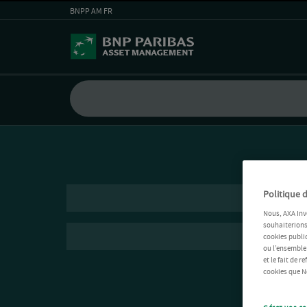
BNPP AM FR
Politique d
Nous, AXA Inv
souhaiterions 
cookies public
ou l’ensemble
et le fait de 
cookies que No