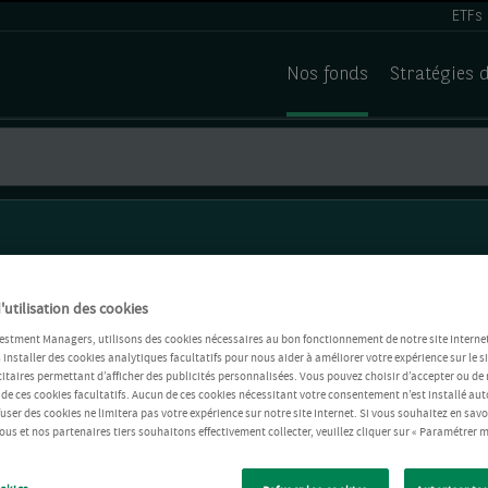
ETFs
Nos fonds
Stratégies 
'utilisation des cookies
estment Managers, utilisons des cookies nécessaires au bon fonctionnement de notre site Internet
installer des cookies analytiques facultatifs pour nous aider à améliorer votre expérience sur le si
itaires permettant d’afficher des publicités personnalisées. Vous pouvez choisir d’accepter ou de 
 de ces cookies facultatifs. Aucun de ces cookies nécessitant votre consentement n’est installé 
refuser des cookies ne limitera pas votre expérience sur notre site Internet. Si vous souhaitez en savo
us et nos partenaires tiers souhaitons effectivement collecter, veuillez cliquer sur « Paramétrer m