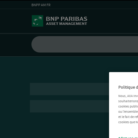
BNPP AM FR
Politique d
Nous, AXA Inv
souhaiterions 
cookies public
ou l’ensemble
et le fait de 
cookies que No