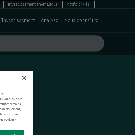
Investissement thématique
Actifs privés
d’investissement
Analyse
Nous connaître
 et
te, ainsi que des
refuser certains
automatiquement,
ir plus sur les
es cookies ».