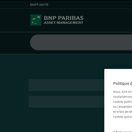
BNPP AM FR
Politique d
Nous, AXA Inv
souhaiterions 
cookies public
ou l’ensemble
et le fait de 
cookies que No