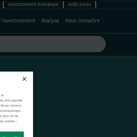
Investissement thématique
Actifs privés
d’investissement
Analyse
Nous connaître
 et
te, ainsi que des
refuser certains
automatiquement,
ir plus sur les
es cookies ».