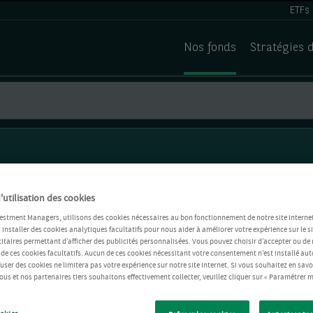
ETFs
Nos fonds
Stratégies 
'utilisation des cookies
estment Managers, utilisons des cookies nécessaires au bon fonctionnement de notre site Internet
installer des cookies analytiques facultatifs pour nous aider à améliorer votre expérience sur le si
itaires permettant d’afficher des publicités personnalisées. Vous pouvez choisir d’accepter ou de 
 de ces cookies facultatifs. Aucun de ces cookies nécessitant votre consentement n’est installé 
refuser des cookies ne limitera pas votre expérience sur notre site Internet. Si vous souhaitez en savo
us et nos partenaires tiers souhaitons effectivement collecter, veuillez cliquer sur « Paramétrer m