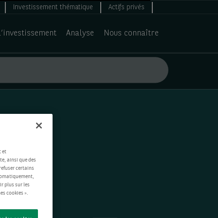
Investissement thématique
Actifs privés
d’investissement
Analyse
Nous connaître
 et
te, ainsi que des
refuser certains
automatiquement,
ir plus sur les
es cookies ».