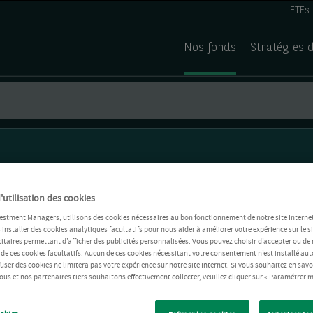
ETFs
Nos fonds
Stratégies 
'utilisation des cookies
estment Managers, utilisons des cookies nécessaires au bon fonctionnement de notre site Internet
installer des cookies analytiques facultatifs pour nous aider à améliorer votre expérience sur le si
itaires permettant d’afficher des publicités personnalisées. Vous pouvez choisir d’accepter ou de 
 de ces cookies facultatifs. Aucun de ces cookies nécessitant votre consentement n’est installé 
refuser des cookies ne limitera pas votre expérience sur notre site Internet. Si vous souhaitez en savo
us et nos partenaires tiers souhaitons effectivement collecter, veuillez cliquer sur « Paramétrer m