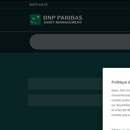
BNPP AM FR
Politique d
Nous, AXA Inv
souhaiterions 
cookies public
ou l’ensemble
et le fait de 
cookies que No