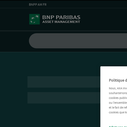
BNPP AM FR
Politique d
Nous, AXA Inv
souhaiterions 
cookies public
ou l’ensemble
et le fait de 
cookies que No