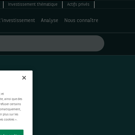
Investissement thématique
Actifs privés
d’investissement
Analyse
Nous connaître
 et
te, ainsi que des
refuser certains
automatiquement,
ir plus sur les
es cookies ».