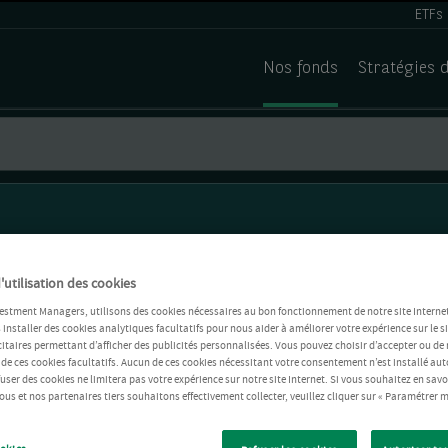
ETFs
Nos fonds
Stratégies 
'utilisation des cookies
estment Managers, utilisons des cookies nécessaires au bon fonctionnement de notre site Internet
installer des cookies analytiques facultatifs pour nous aider à améliorer votre expérience sur le si
itaires permettant d’afficher des publicités personnalisées. Vous pouvez choisir d’accepter ou de 
 de ces cookies facultatifs. Aucun de ces cookies nécessitant votre consentement n’est installé 
refuser des cookies ne limitera pas votre expérience sur notre site Internet. Si vous souhaitez en savo
us et nos partenaires tiers souhaitons effectivement collecter, veuillez cliquer sur « Paramétrer m