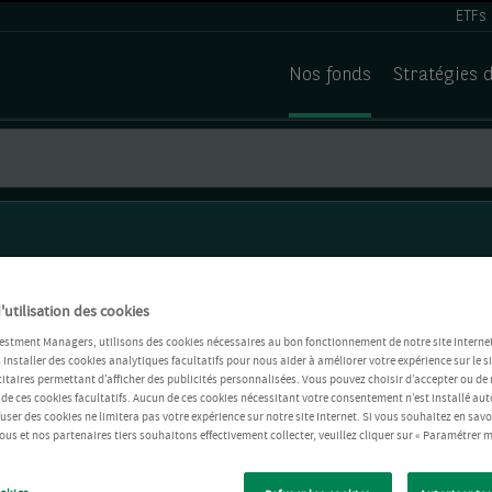
ETFs
Nos fonds
Stratégies 
'utilisation des cookies
estment Managers, utilisons des cookies nécessaires au bon fonctionnement de notre site Internet
installer des cookies analytiques facultatifs pour nous aider à améliorer votre expérience sur le si
itaires permettant d’afficher des publicités personnalisées. Vous pouvez choisir d’accepter ou de 
 de ces cookies facultatifs. Aucun de ces cookies nécessitant votre consentement n’est installé 
refuser des cookies ne limitera pas votre expérience sur notre site Internet. Si vous souhaitez en savo
us et nos partenaires tiers souhaitons effectivement collecter, veuillez cliquer sur « Paramétrer m