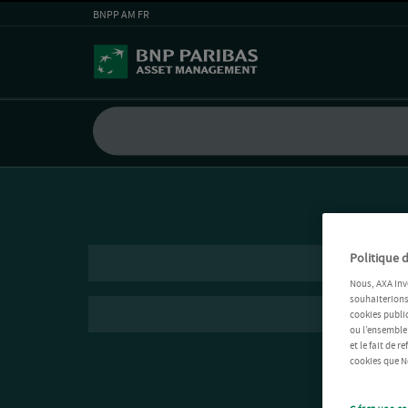
BNPP AM FR
Politique d
Nous, AXA Inv
souhaiterions 
cookies public
ou l’ensemble
et le fait de 
cookies que No