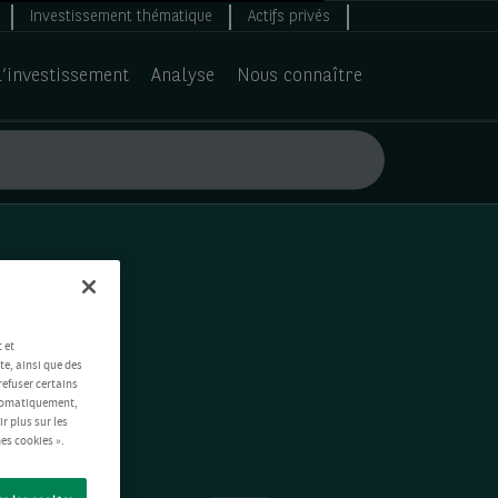
Investissement thématique
Actifs privés
d’investissement
Analyse
Nous connaître
 et
te, ainsi que des
refuser certains
automatiquement,
ir plus sur les
es cookies ».