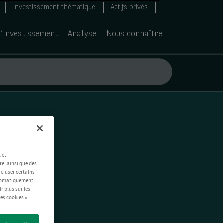
Investissement thématique
Actifs privés
d’investissement
Analyse
Nous connaître
 et
te, ainsi que des
refuser certains
automatiquement,
ir plus sur les
es cookies ».