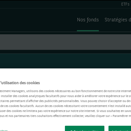
ETFs
Nos fonds
Stratégies 
'utilisation des cookies
estment Managers, utilisons des cookies nécessaires au bon fonctionnement de notre site Internet
installer des cookies analytiques facultatifs pour nous aider à améliorer votre expérience sur le si
itaires permettant d’afficher des publicités personnalisées. Vous pouvez choisir d’accepter ou de 
 de ces cookies facultatifs. Aucun de ces cookies nécessitant votre consentement n’est installé 
refuser des cookies ne limitera pas votre expérience sur notre site Internet. Si vous souhaitez en savo
us et nos partenaires tiers souhaitons effectivement collecter, veuillez cliquer sur « Paramétrer m