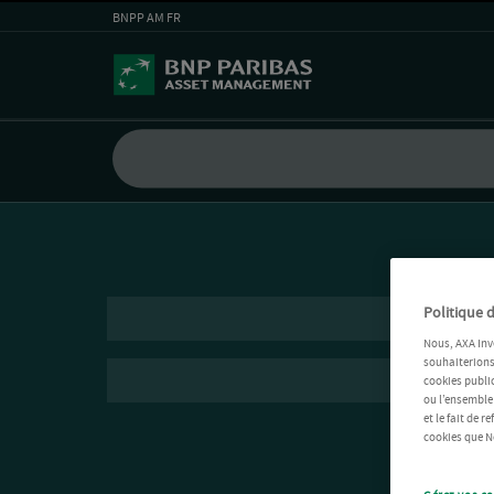
BNPP AM FR
Politique d
Nous, AXA Inv
souhaiterions 
cookies public
ou l’ensemble
et le fait de 
cookies que No