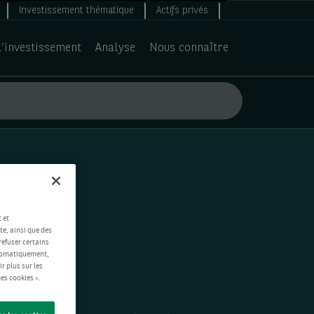
Investissement thématique
Actifs privés
d’investissement
Analyse
Nous connaître
 et
te, ainsi que des
refuser certains
automatiquement,
ir plus sur les
es cookies ».