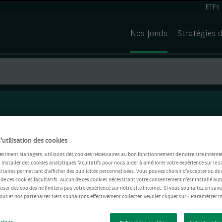
ETFs
Nos fonds
Stratégies 
'utilisation des cookies
estment Managers, utilisons des cookies nécessaires au bon fonctionnement de notre site Internet
installer des cookies analytiques facultatifs pour nous aider à améliorer votre expérience sur le si
itaires permettant d’afficher des publicités personnalisées. Vous pouvez choisir d’accepter ou de 
 de ces cookies facultatifs. Aucun de ces cookies nécessitant votre consentement n’est installé 
refuser des cookies ne limitera pas votre expérience sur notre site Internet. Si vous souhaitez en savo
us et nos partenaires tiers souhaitons effectivement collecter, veuillez cliquer sur « Paramétrer m