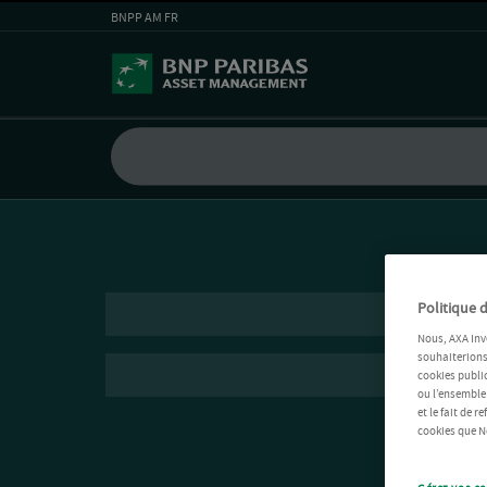
BNPP AM FR
Politique d
Nous, AXA Inv
souhaiterions 
cookies public
ou l’ensemble
et le fait de 
cookies que No